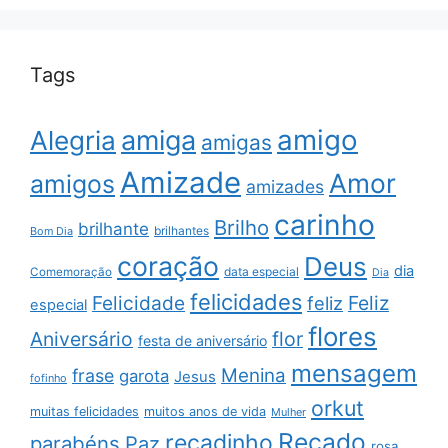
Tags
amigo
amiga
Alegria
amigas
Amizade
Amor
amigos
amizades
carinho
Brilho
brilhante
brilhantes
Bom Dia
coração
Deus
dia
data especial
Comemoração
Dia
felicidades
Feliz
Felicidade
feliz
especial
flores
Aniversário
flor
festa de aniversário
mensagem
Menina
frase
garota
Jesus
fofinho
orkut
muitas felicidades
muitos anos de vida
Mulher
Recado
recadinho
parabéns
Paz
rosa