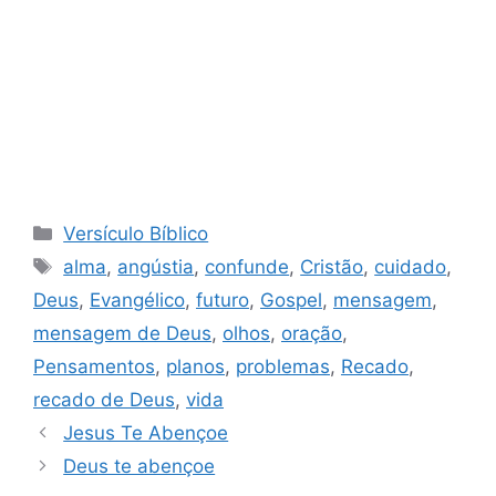
Categorias
Versículo Bíblico
Tags
alma
,
angústia
,
confunde
,
Cristão
,
cuidado
,
Deus
,
Evangélico
,
futuro
,
Gospel
,
mensagem
,
mensagem de Deus
,
olhos
,
oração
,
Pensamentos
,
planos
,
problemas
,
Recado
,
recado de Deus
,
vida
Jesus Te Abençoe
Deus te abençoe