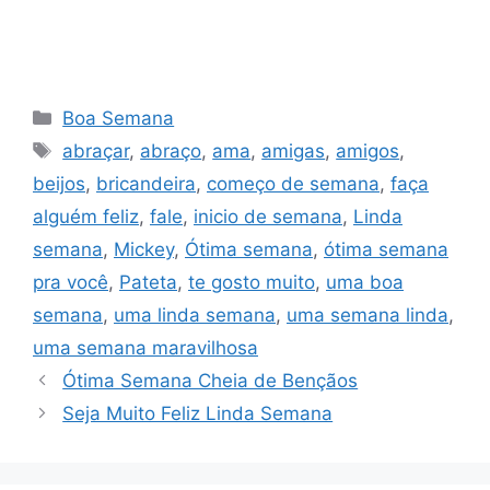
Categorias
Boa Semana
Tags
abraçar
,
abraço
,
ama
,
amigas
,
amigos
,
beijos
,
bricandeira
,
começo de semana
,
faça
alguém feliz
,
fale
,
inicio de semana
,
Linda
semana
,
Mickey
,
Ótima semana
,
ótima semana
pra você
,
Pateta
,
te gosto muito
,
uma boa
semana
,
uma linda semana
,
uma semana linda
,
uma semana maravilhosa
Ótima Semana Cheia de Bençãos
Seja Muito Feliz Linda Semana