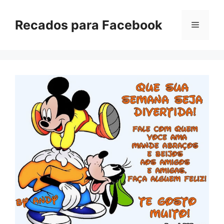
Pular
para
Recados para Facebook
Menu
o
conteúdo