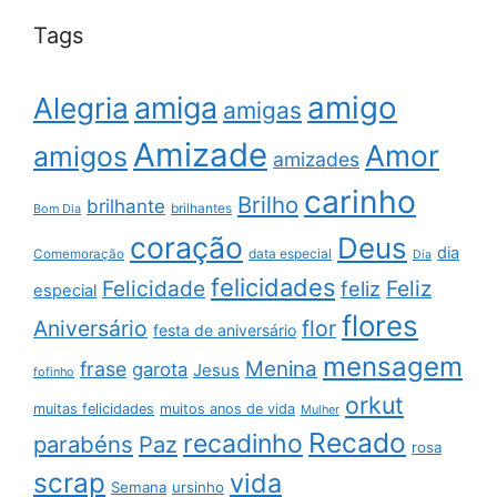
Tags
amigo
amiga
Alegria
amigas
Amizade
Amor
amigos
amizades
carinho
Brilho
brilhante
brilhantes
Bom Dia
coração
Deus
dia
data especial
Comemoração
Dia
felicidades
Feliz
Felicidade
feliz
especial
flores
Aniversário
flor
festa de aniversário
mensagem
Menina
frase
garota
Jesus
fofinho
orkut
muitas felicidades
muitos anos de vida
Mulher
Recado
recadinho
parabéns
Paz
rosa
scrap
vida
Semana
ursinho