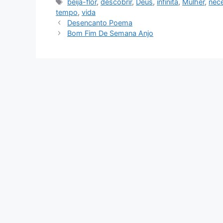
Tags
beija-flor
,
descobrir
,
Deus
,
infinita
,
Mulher
,
nec
tempo
,
vida
Desencanto Poema
Bom Fim De Semana Anjo