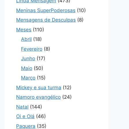
Linda Mensagem
(473)
Meninas SuperPoderosas
(10)
Mensagens de Desculpas
(8)
Meses
(110)
Abril
(18)
Fevereiro
(8)
Junho
(17)
Maio
(50)
Março
(15)
Mickey e sua turma
(12)
Namoro evangélico
(24)
Natal
(144)
Oi e Olá
(46)
Paquera
(35)