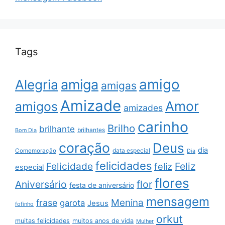
Tags
amigo
amiga
Alegria
amigas
Amizade
Amor
amigos
amizades
carinho
Brilho
brilhante
brilhantes
Bom Dia
coração
Deus
dia
data especial
Comemoração
Dia
felicidades
Feliz
Felicidade
feliz
especial
flores
Aniversário
flor
festa de aniversário
mensagem
Menina
frase
garota
Jesus
fofinho
orkut
muitas felicidades
muitos anos de vida
Mulher