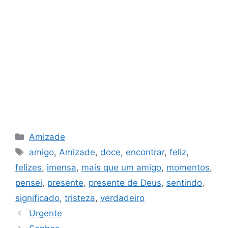
Categorias
Amizade
Tags
amigo
,
Amizade
,
doce
,
encontrar
,
feliz
,
felizes
,
imensa
,
mais que um amigo
,
momentos
,
pensei
,
presente
,
presente de Deus
,
sentindo
,
significado
,
tristeza
,
verdadeiro
Urgente