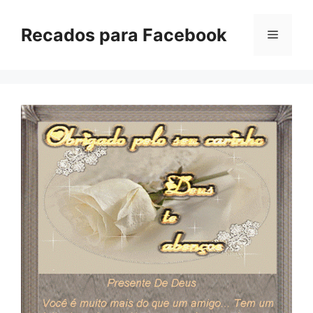
Pular
para
Recados para Facebook
Menu
o
conteúdo