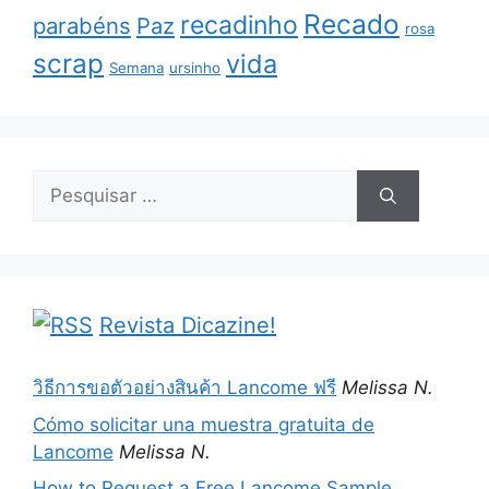
Recado
recadinho
parabéns
Paz
rosa
scrap
vida
Semana
ursinho
Pesquisar
por:
Revista Dicazine!
วิธีการขอตัวอย่างสินค้า Lancome ฟรี
Melissa N.
Cómo solicitar una muestra gratuita de
Lancome
Melissa N.
How to Request a Free Lancome Sample