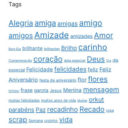
Tags
amigo
amiga
Alegria
amigas
Amizade
Amor
amigos
amizades
carinho
Brilho
brilhante
brilhantes
Bom Dia
coração
Deus
dia
data especial
Comemoração
Dia
felicidades
Feliz
Felicidade
feliz
especial
flores
Aniversário
flor
festa de aniversário
mensagem
Menina
frase
garota
Jesus
fofinho
orkut
muitas felicidades
muitos anos de vida
Mulher
Recado
recadinho
parabéns
Paz
rosa
scrap
vida
Semana
ursinho