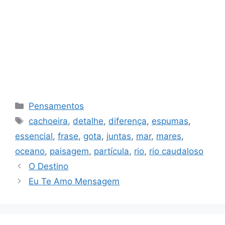
Categorias
Pensamentos
Tags
cachoeira
,
detalhe
,
diferença
,
espumas
,
essencial
,
frase
,
gota
,
juntas
,
mar
,
mares
,
oceano
,
paisagem
,
partícula
,
rio
,
rio caudaloso
O Destino
Eu Te Amo Mensagem