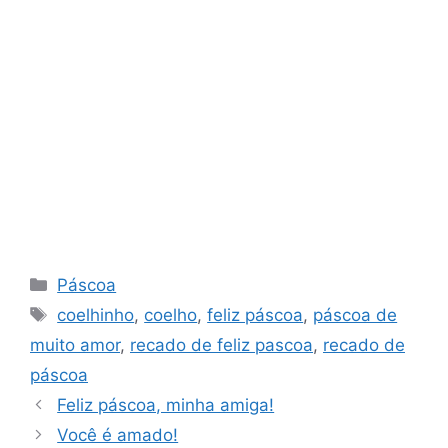
Categorias
Páscoa
Tags
coelhinho
,
coelho
,
feliz páscoa
,
páscoa de
muito amor
,
recado de feliz pascoa
,
recado de
páscoa
Feliz páscoa, minha amiga!
Você é amado!