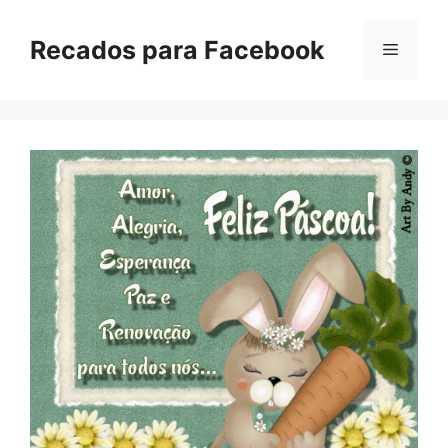
Pular
para
Recados para Facebook
Menu
o
conteúdo