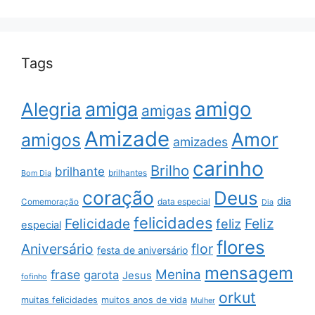
Tags
amigo
amiga
Alegria
amigas
Amizade
Amor
amigos
amizades
carinho
Brilho
brilhante
brilhantes
Bom Dia
coração
Deus
dia
data especial
Comemoração
Dia
felicidades
Feliz
Felicidade
feliz
especial
flores
Aniversário
flor
festa de aniversário
mensagem
Menina
frase
garota
Jesus
fofinho
orkut
muitas felicidades
muitos anos de vida
Mulher