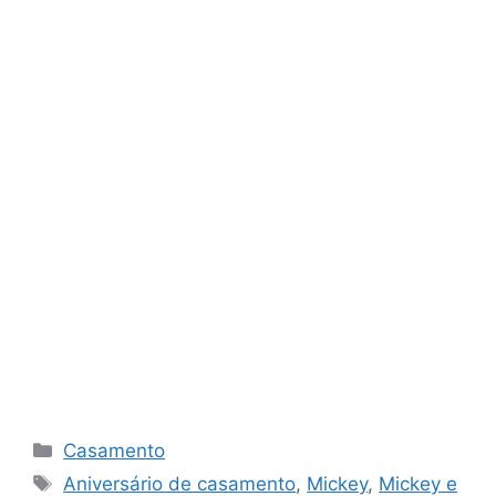
Categorias
Casamento
Tags
Aniversário de casamento
,
Mickey
,
Mickey e