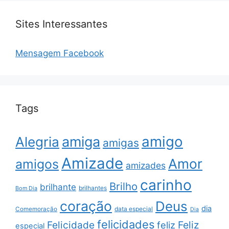
Sites Interessantes
Mensagem Facebook
Tags
amigo
amiga
Alegria
amigas
Amizade
Amor
amigos
amizades
carinho
Brilho
brilhante
brilhantes
Bom Dia
coração
Deus
dia
data especial
Comemoração
Dia
felicidades
Feliz
Felicidade
feliz
especial