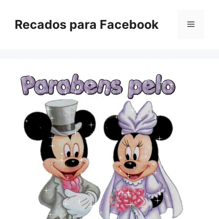
Pular
para
Recados para Facebook
Menu
o
conteúdo