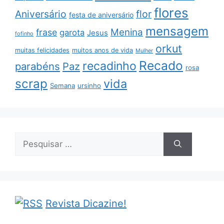
flores
Aniversário
flor
festa de aniversário
mensagem
Menina
frase
garota
Jesus
fofinho
orkut
muitas felicidades
muitos anos de vida
Mulher
Recado
recadinho
parabéns
Paz
rosa
scrap
vida
Semana
ursinho
Pesquisar
por:
Revista Dicazine!