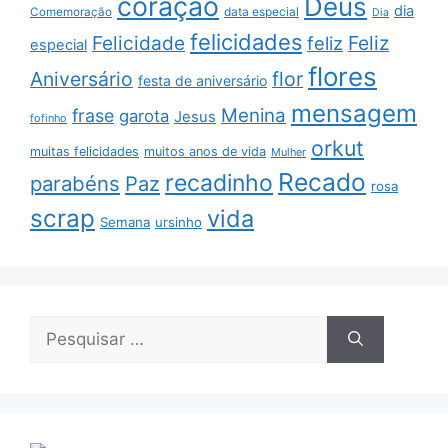
coração
Deus
dia
data especial
Comemoração
Dia
felicidades
Feliz
Felicidade
feliz
especial
flores
Aniversário
flor
festa de aniversário
mensagem
Menina
frase
garota
Jesus
fofinho
orkut
muitas felicidades
muitos anos de vida
Mulher
Recado
recadinho
parabéns
Paz
rosa
scrap
vida
Semana
ursinho
Pesquisar
por: