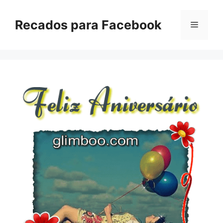
Pular
para
Recados para Facebook
Menu
o
conteúdo