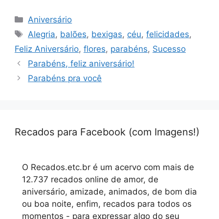
Categorias
Aniversário
Tags
Alegria
,
balões
,
bexigas
,
céu
,
felicidades
,
Feliz Aniversário
,
flores
,
parabéns
,
Sucesso
Parabéns, feliz aniversário!
Parabéns pra você
Recados para Facebook (com Imagens!)
O Recados.etc.br é um acervo com mais de
12.737 recados online de amor, de
aniversário, amizade, animados, de bom dia
ou boa noite, enfim, recados para todos os
momentos - para expressar algo do seu