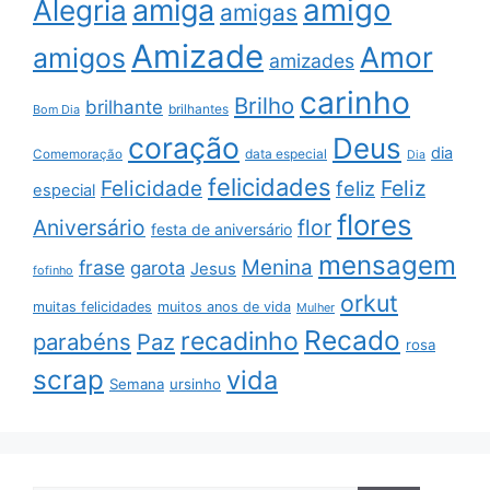
amigo
amiga
Alegria
amigas
Amizade
Amor
amigos
amizades
carinho
Brilho
brilhante
brilhantes
Bom Dia
coração
Deus
dia
data especial
Comemoração
Dia
felicidades
Feliz
Felicidade
feliz
especial
flores
Aniversário
flor
festa de aniversário
mensagem
Menina
frase
garota
Jesus
fofinho
orkut
muitas felicidades
muitos anos de vida
Mulher
Recado
recadinho
parabéns
Paz
rosa
scrap
vida
Semana
ursinho