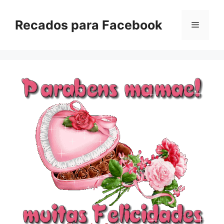
Pular
para
Recados para Facebook
Menu
o
conteúdo