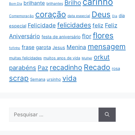
carinho
Brilho
brilhante
brilhantes
Bom Dia
coração
Deus
dia
data especial
Comemoração
Dia
felicidades
Feliz
Felicidade
feliz
especial
flores
Aniversário
flor
festa de aniversário
mensagem
Menina
frase
garota
Jesus
fofinho
orkut
muitas felicidades
muitos anos de vida
Mulher
Recado
recadinho
parabéns
Paz
rosa
scrap
vida
Semana
ursinho
Pesquisar
por: