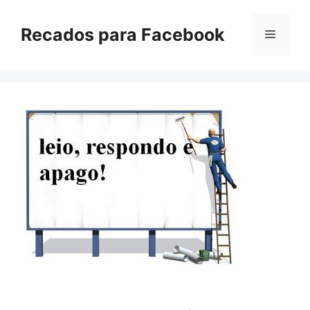
Pular
para
Recados para Facebook
Menu
o
conteúdo