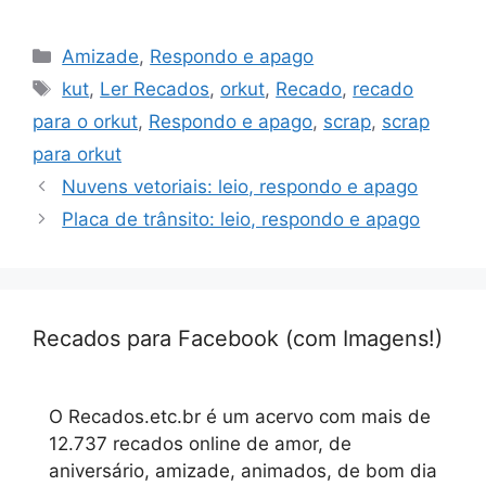
Categorias
Amizade
,
Respondo e apago
Tags
kut
,
Ler Recados
,
orkut
,
Recado
,
recado
para o orkut
,
Respondo e apago
,
scrap
,
scrap
para orkut
Nuvens vetoriais: leio, respondo e apago
Placa de trânsito: leio, respondo e apago
Recados para Facebook (com Imagens!)
O Recados.etc.br é um acervo com mais de
12.737 recados online de amor, de
aniversário, amizade, animados, de bom dia