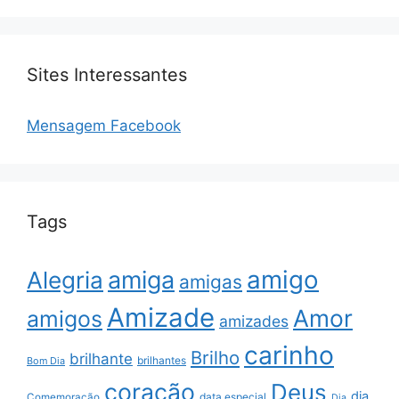
Sites Interessantes
Mensagem Facebook
Tags
amigo
amiga
Alegria
amigas
Amizade
Amor
amigos
amizades
carinho
Brilho
brilhante
brilhantes
Bom Dia
coração
Deus
dia
data especial
Comemoração
Dia