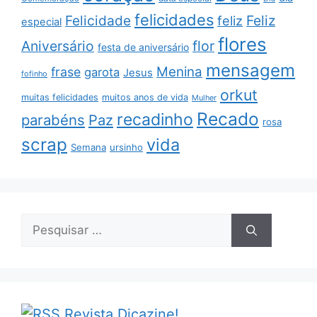
felicidades
Feliz
Felicidade
feliz
especial
flores
Aniversário
flor
festa de aniversário
mensagem
Menina
frase
garota
Jesus
fofinho
orkut
muitas felicidades
muitos anos de vida
Mulher
Recado
recadinho
parabéns
Paz
rosa
scrap
vida
Semana
ursinho
Pesquisar
por:
Revista Dicazine!