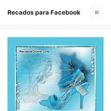
Pular
para
Recados para Facebook
Menu
o
conteúdo