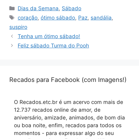
Categorias
Dias da Semana
,
Sábado
Tags
coração
,
ótimo sábado
,
Paz
,
sandália
,
suspiro
Tenha um ótimo sábado!
Feliz sábado Turma do Pooh
Recados para Facebook (com Imagens!)
O Recados.etc.br é um acervo com mais de
12.737 recados online de amor, de
aniversário, amizade, animados, de bom dia
ou boa noite, enfim, recados para todos os
momentos - para expressar algo do seu