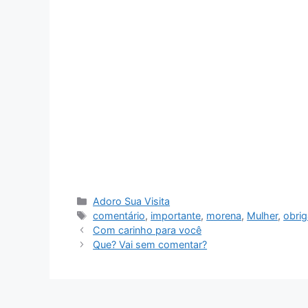
Categorias
Adoro Sua Visita
Tags
comentário
,
importante
,
morena
,
Mulher
,
obri
Com carinho para você
Que? Vai sem comentar?