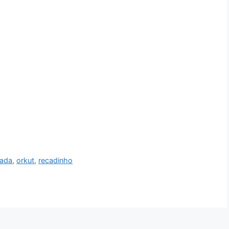
gada
,
orkut
,
recadinho