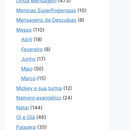
Linda Mensagem
(473)
Meninas SuperPoderosas
(10)
Mensagens de Desculpas
(8)
Meses
(110)
Abril
(18)
Fevereiro
(8)
Junho
(17)
Maio
(50)
Março
(15)
Mickey e sua turma
(12)
Namoro evangélico
(24)
Natal
(144)
Oi e Olá
(46)
Paquera
(35)