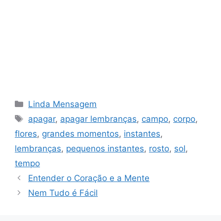
Categorias
Linda Mensagem
Tags
apagar
,
apagar lembranças
,
campo
,
corpo
,
flores
,
grandes momentos
,
instantes
,
lembranças
,
pequenos instantes
,
rosto
,
sol
,
tempo
Entender o Coração e a Mente
Nem Tudo é Fácil