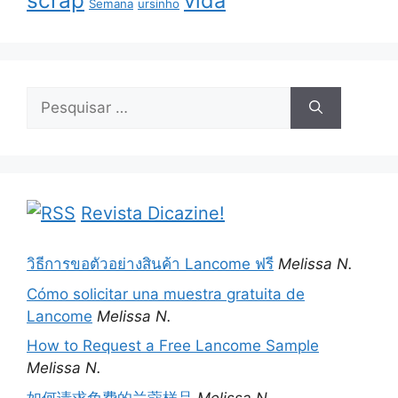
scrap
vida
Semana
ursinho
Pesquisar
por:
Revista Dicazine!
วิธีการขอตัวอย่างสินค้า Lancome ฟรี
Melissa N.
Cómo solicitar una muestra gratuita de
Lancome
Melissa N.
How to Request a Free Lancome Sample
Melissa N.
如何请求免费的兰蔻样品
Melissa N.