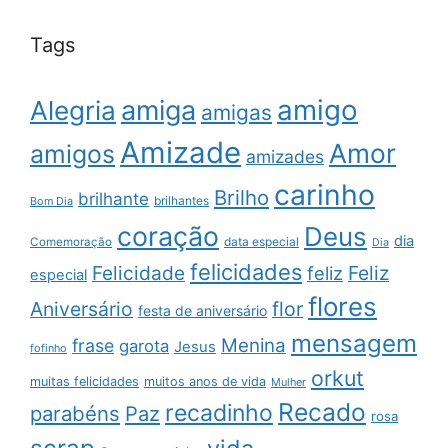
Tags
amigo
amiga
Alegria
amigas
Amizade
Amor
amigos
amizades
carinho
Brilho
brilhante
brilhantes
Bom Dia
coração
Deus
dia
data especial
Comemoração
Dia
felicidades
Feliz
Felicidade
feliz
especial
flores
Aniversário
flor
festa de aniversário
mensagem
Menina
frase
garota
Jesus
fofinho
orkut
muitas felicidades
muitos anos de vida
Mulher
Recado
recadinho
parabéns
Paz
rosa