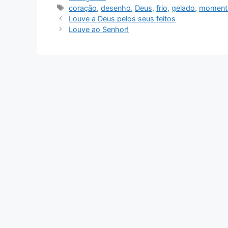
Tags
coração
,
desenho
,
Deus
,
frio
,
gelado
,
momento
Louve a Deus pelos seus feitos
Louve ao Senhor!