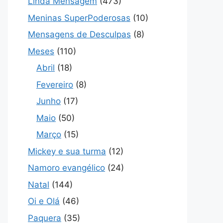
Linda Mensagem
(473)
Meninas SuperPoderosas
(10)
Mensagens de Desculpas
(8)
Meses
(110)
Abril
(18)
Fevereiro
(8)
Junho
(17)
Maio
(50)
Março
(15)
Mickey e sua turma
(12)
Namoro evangélico
(24)
Natal
(144)
Oi e Olá
(46)
Paquera
(35)