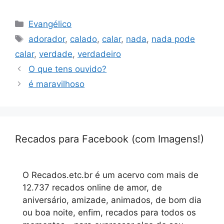
Categorias
Evangélico
Tags
adorador
,
calado
,
calar
,
nada
,
nada pode
calar
,
verdade
,
verdadeiro
O que tens ouvido?
é maravilhoso
Recados para Facebook (com Imagens!)
O Recados.etc.br é um acervo com mais de
12.737 recados online de amor, de
aniversário, amizade, animados, de bom dia
ou boa noite, enfim, recados para todos os