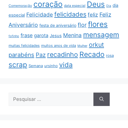
coração
Deus
dia
data especial
Comemoração
Dia
felicidades
Feliz
Felicidade
feliz
especial
flores
Aniversário
flor
festa de aniversário
mensagem
Menina
frase
garota
Jesus
fofinho
orkut
muitas felicidades
muitos anos de vida
Mulher
Recado
recadinho
parabéns
Paz
rosa
scrap
vida
Semana
ursinho
Pesquisar
por: