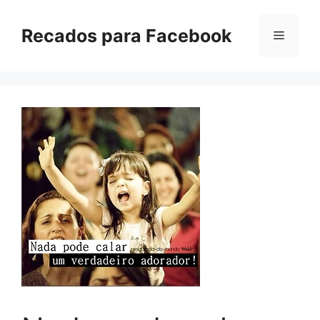
Pular
para
Recados para Facebook
Menu
o
conteúdo