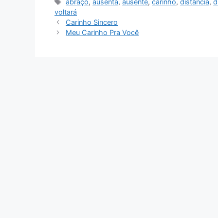
Tags
abraço
,
ausenta
,
ausente
,
carinho
,
distância
,
d
voltará
Carinho Sincero
Meu Carinho Pra Você