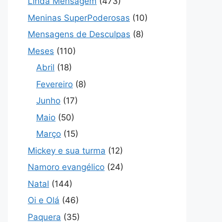
Linda Mensagem
(473)
Meninas SuperPoderosas
(10)
Mensagens de Desculpas
(8)
Meses
(110)
Abril
(18)
Fevereiro
(8)
Junho
(17)
Maio
(50)
Março
(15)
Mickey e sua turma
(12)
Namoro evangélico
(24)
Natal
(144)
Oi e Olá
(46)
Paquera
(35)