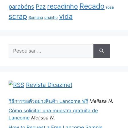
Recado
recadinho
parabéns
Paz
rosa
scrap
vida
Semana
ursinho
Pesquisar
por:
Revista Dicazine!
วิธีการขอตัวอย่างสินค้า Lancome ฟรี
Melissa N.
Cómo solicitar una muestra gratuita de
Lancome
Melissa N.
How to Request a Free Lancome Sample