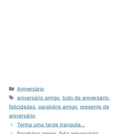
Categorias
Aniversário
Tags
aniversário amigo
,
bolo de aniversário
,
felicidades
,
parabéns amigo
,
presente de
aniversário
Tenha uma tarde tranquila…
Parabéns amigo, feliz aniversário!