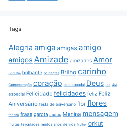
Tags
amigo
amiga
Alegria
amigas
Amizade
Amor
amigos
amizades
carinho
Brilho
brilhante
brilhantes
Bom Dia
coração
Deus
dia
data especial
Comemoração
Dia
felicidades
Feliz
Felicidade
feliz
especial
flores
Aniversário
flor
festa de aniversário
mensagem
Menina
frase
garota
Jesus
fofinho
orkut
muitas felicidades
muitos anos de vida
Mulher