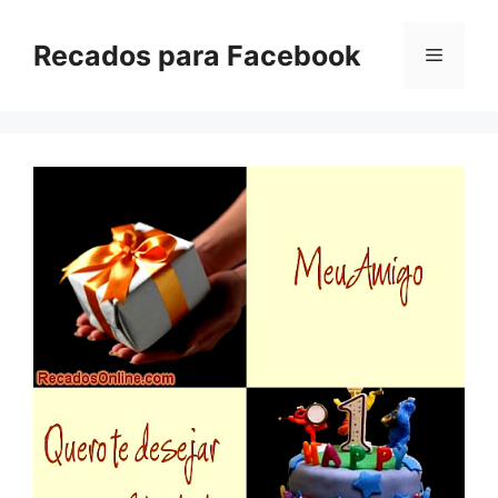
Pular
para
Recados para Facebook
Menu
o
conteúdo