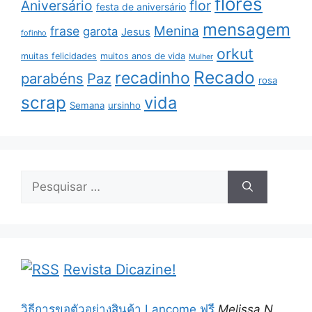
flores
Aniversário
flor
festa de aniversário
mensagem
Menina
frase
garota
Jesus
fofinho
orkut
muitas felicidades
muitos anos de vida
Mulher
Recado
recadinho
parabéns
Paz
rosa
scrap
vida
Semana
ursinho
Pesquisar
por:
Revista Dicazine!
วิธีการขอตัวอย่างสินค้า Lancome ฟรี
Melissa N.