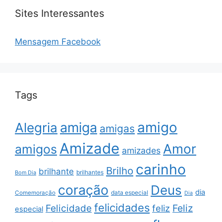
Sites Interessantes
Mensagem Facebook
Tags
amigo
amiga
Alegria
amigas
Amizade
Amor
amigos
amizades
carinho
Brilho
brilhante
brilhantes
Bom Dia
coração
Deus
dia
data especial
Comemoração
Dia
felicidades
Feliz
Felicidade
feliz
especial