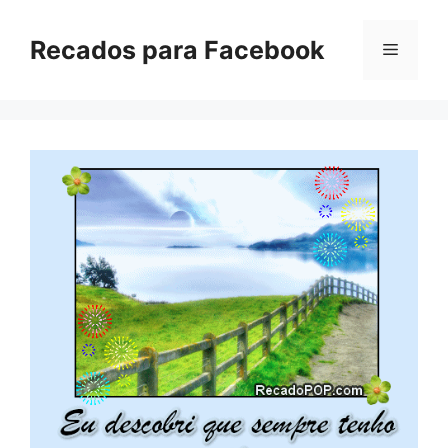
Pular
para
Recados para Facebook
Menu
o
conteúdo