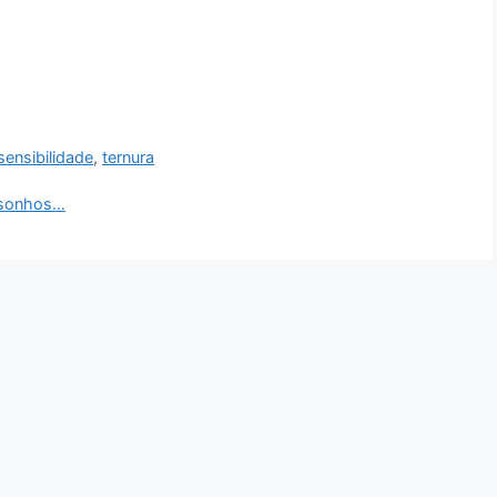
sensibilidade
,
ternura
…
s sonhos…