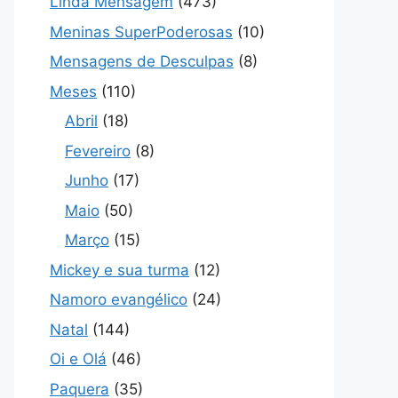
Linda Mensagem
(473)
Meninas SuperPoderosas
(10)
Mensagens de Desculpas
(8)
Meses
(110)
Abril
(18)
Fevereiro
(8)
Junho
(17)
Maio
(50)
Março
(15)
Mickey e sua turma
(12)
Namoro evangélico
(24)
Natal
(144)
Oi e Olá
(46)
Paquera
(35)