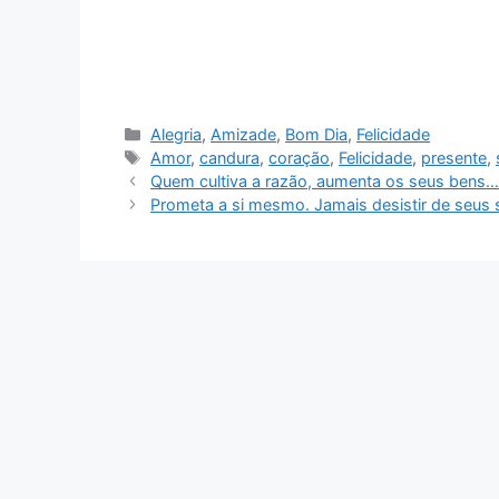
Categorias
Alegria
,
Amizade
,
Bom Dia
,
Felicidade
Tags
Amor
,
candura
,
coração
,
Felicidade
,
presente
,
Quem cultiva a razão, aumenta os seus bens
Prometa a si mesmo. Jamais desistir de seu