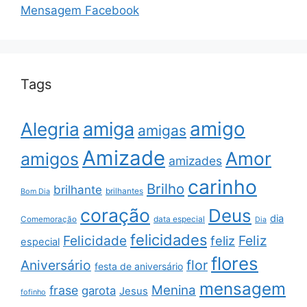
Mensagem Facebook
Tags
amigo
amiga
Alegria
amigas
Amizade
Amor
amigos
amizades
carinho
Brilho
brilhante
brilhantes
Bom Dia
coração
Deus
dia
data especial
Comemoração
Dia
felicidades
Feliz
Felicidade
feliz
especial
flores
Aniversário
flor
festa de aniversário
mensagem
Menina
frase
garota
Jesus
fofinho