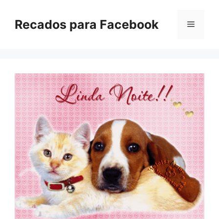
Pular
para
Recados para Facebook
Menu
o
conteúdo