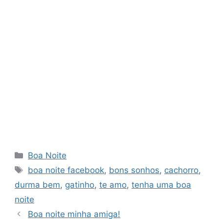
Categorias
Boa Noite
Tags
boa noite facebook
,
bons sonhos
,
cachorro
,
durma bem
,
gatinho
,
te amo
,
tenha uma boa
noite
Boa noite minha amiga!