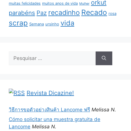
orkut
muitas felicidades
muitos anos de vida
Mulher
Recado
recadinho
parabéns
Paz
rosa
scrap
vida
Semana
ursinho
Pesquisar
por:
Revista Dicazine!
วิธีการขอตัวอย่างสินค้า Lancome ฟรี
Melissa N.
Cómo solicitar una muestra gratuita de
Lancome
Melissa N.