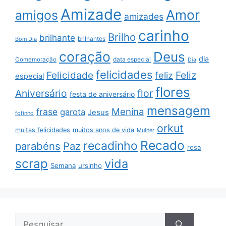
Amizade
Amor
amigos
amizades
carinho
Brilho
brilhante
brilhantes
Bom Dia
coração
Deus
dia
data especial
Comemoração
Dia
felicidades
Feliz
Felicidade
feliz
especial
flores
Aniversário
flor
festa de aniversário
mensagem
Menina
frase
garota
Jesus
fofinho
orkut
muitas felicidades
muitos anos de vida
Mulher
Recado
recadinho
parabéns
Paz
rosa
scrap
vida
Semana
ursinho
Pesquisar