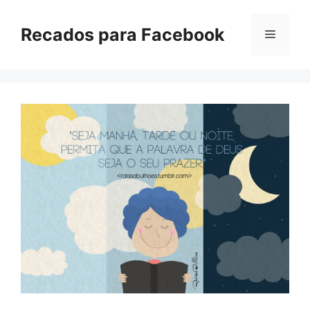
Pular
para
Recados para Facebook
Menu
o
conteúdo