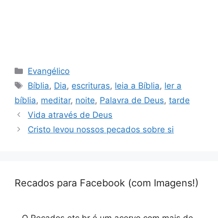
Categorias
Evangélico
Tags
Bíblia
,
Dia
,
escrituras
,
leia a Bíblia
,
ler a
bíblia
,
meditar
,
noite
,
Palavra de Deus
,
tarde
Vida através de Deus
Cristo levou nossos pecados sobre si
Recados para Facebook (com Imagens!)