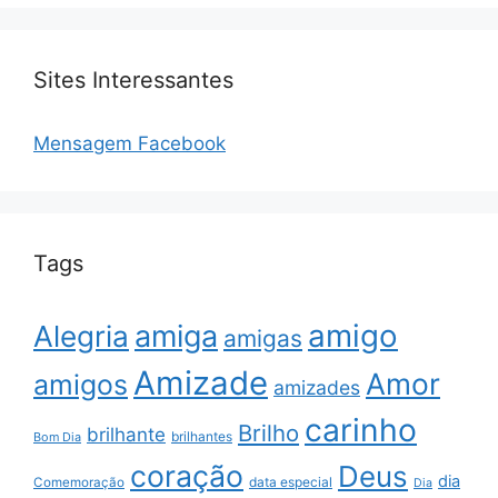
Sites Interessantes
Mensagem Facebook
Tags
amigo
amiga
Alegria
amigas
Amizade
Amor
amigos
amizades
carinho
Brilho
brilhante
brilhantes
Bom Dia
coração
Deus
dia
data especial
Comemoração
Dia