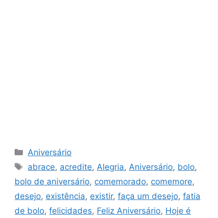
Categorias
Aniversário
Tags
abrace
,
acredite
,
Alegria
,
Aniversário
,
bolo
,
bolo de aniversário
,
comemorado
,
comemore
,
desejo
,
existência
,
existir
,
faça um desejo
,
fatia
de bolo
,
felicidades
,
Feliz Aniversário
,
Hoje é