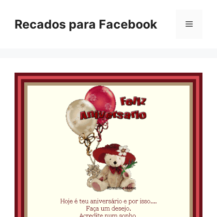
Pular
para
Recados para Facebook
Menu
o
conteúdo