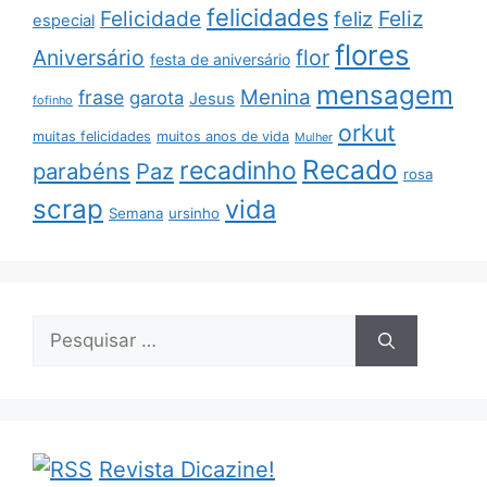
felicidades
Feliz
Felicidade
feliz
especial
flores
Aniversário
flor
festa de aniversário
mensagem
Menina
frase
garota
Jesus
fofinho
orkut
muitas felicidades
muitos anos de vida
Mulher
Recado
recadinho
parabéns
Paz
rosa
scrap
vida
Semana
ursinho
Pesquisar
por:
Revista Dicazine!