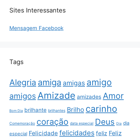
Sites Interessantes
Mensagem Facebook
Tags
amigo
amiga
Alegria
amigas
Amizade
Amor
amigos
amizades
carinho
Brilho
brilhante
brilhantes
Bom Dia
coração
Deus
dia
data especial
Comemoração
Dia
felicidades
Feliz
Felicidade
feliz
especial