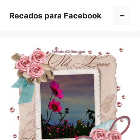
Pular
para
Recados para Facebook
Menu
o
conteúdo