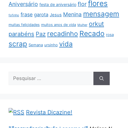
flores
Aniversário
flor
festa de aniversário
mensagem
Menina
frase
garota
Jesus
fofinho
orkut
muitas felicidades
muitos anos de vida
Mulher
Recado
recadinho
parabéns
Paz
rosa
scrap
vida
Semana
ursinho
Pesquisar
por:
Revista Dicazine!