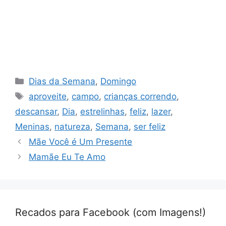
Categorias
Dias da Semana
,
Domingo
Tags
aproveite
,
campo
,
crianças correndo
,
descansar
,
Dia
,
estrelinhas
,
feliz
,
lazer
,
Meninas
,
natureza
,
Semana
,
ser feliz
Mãe Você é Um Presente
Mamãe Eu Te Amo
Recados para Facebook (com Imagens!)