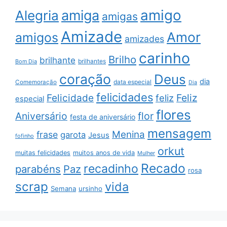
amigo
amiga
Alegria
amigas
Amizade
Amor
amigos
amizades
carinho
Brilho
brilhante
brilhantes
Bom Dia
coração
Deus
dia
data especial
Comemoração
Dia
felicidades
Feliz
Felicidade
feliz
especial
flores
Aniversário
flor
festa de aniversário
mensagem
Menina
frase
garota
Jesus
fofinho
orkut
muitas felicidades
muitos anos de vida
Mulher
Recado
recadinho
parabéns
Paz
rosa
scrap
vida
Semana
ursinho