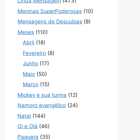
Linda Mensagem
(473)
Meninas SuperPoderosas
(10)
Mensagens de Desculpas
(8)
Meses
(110)
Abril
(18)
Fevereiro
(8)
Junho
(17)
Maio
(50)
Março
(15)
Mickey e sua turma
(12)
Namoro evangélico
(24)
Natal
(144)
Oi e Olá
(46)
Paquera
(35)