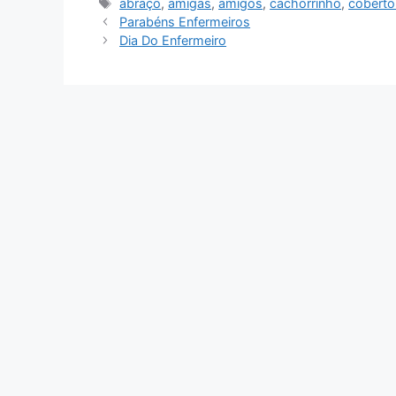
Tags
abraço
,
amigas
,
amigos
,
cachorrinho
,
coberto
Parabéns Enfermeiros
Dia Do Enfermeiro