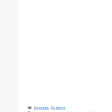
Categorias
Amizade
,
Te adoro