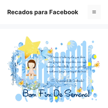
Pular
para
Recados para Facebook
Menu
o
conteúdo