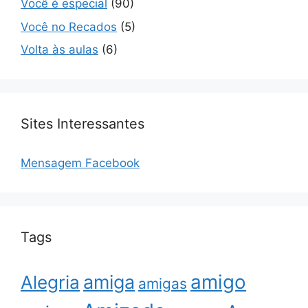
Você é especial
(90)
Você no Recados
(5)
Volta às aulas
(6)
Sites Interessantes
Mensagem Facebook
Tags
amigo
amiga
Alegria
amigas