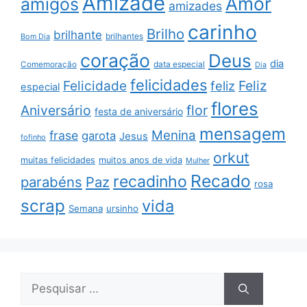
Amizade
Amor
amigos
amizades
carinho
Brilho
brilhante
brilhantes
Bom Dia
coração
Deus
dia
data especial
Comemoração
Dia
felicidades
Feliz
Felicidade
feliz
especial
flores
Aniversário
flor
festa de aniversário
mensagem
Menina
frase
garota
Jesus
fofinho
orkut
muitas felicidades
muitos anos de vida
Mulher
Recado
recadinho
parabéns
Paz
rosa
scrap
vida
Semana
ursinho
Pesquisar
por: