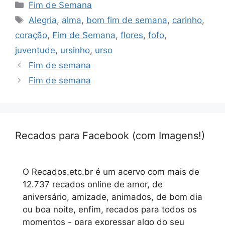
Categorias
Fim de Semana
Tags
Alegria
,
alma
,
bom fim de semana
,
carinho
,
coração
,
Fim de Semana
,
flores
,
fofo
,
juventude
,
ursinho
,
urso
Fim de semana
Fim de semana
Recados para Facebook (com Imagens!)
O Recados.etc.br é um acervo com mais de
12.737 recados online de amor, de
aniversário, amizade, animados, de bom dia
ou boa noite, enfim, recados para todos os
momentos - para expressar algo do seu