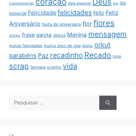
coração
Deus
dia
data especial
Comemoração
Dia
felicidades
Feliz
Felicidade
feliz
especial
flores
Aniversário
flor
festa de aniversário
mensagem
Menina
frase
garota
Jesus
fofinho
orkut
muitas felicidades
muitos anos de vida
Mulher
Recado
recadinho
parabéns
Paz
rosa
scrap
vida
Semana
ursinho
Pesquisar
por: