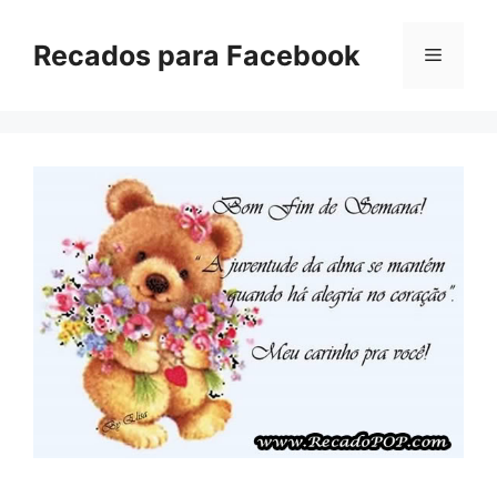
Pular
para
Recados para Facebook
Menu
o
conteúdo