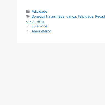
Categorias
Felicidade
Tags
Bonequinha animada
,
dança
,
Felicidade
,
Reca
orkut
,
visita
Eu e você
Amor eterno