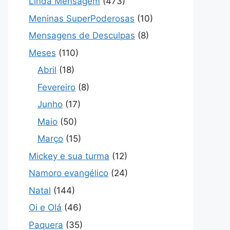
Linda Mensagem
(473)
Meninas SuperPoderosas
(10)
Mensagens de Desculpas
(8)
Meses
(110)
Abril
(18)
Fevereiro
(8)
Junho
(17)
Maio
(50)
Março
(15)
Mickey e sua turma
(12)
Namoro evangélico
(24)
Natal
(144)
Oi e Olá
(46)
Paquera
(35)