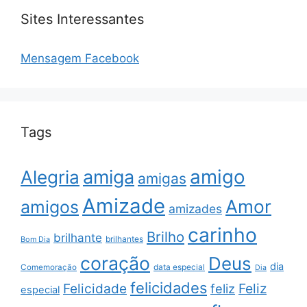
Sites Interessantes
Mensagem Facebook
Tags
amigo
amiga
Alegria
amigas
Amizade
Amor
amigos
amizades
carinho
Brilho
brilhante
brilhantes
Bom Dia
coração
Deus
dia
data especial
Comemoração
Dia
felicidades
Feliz
Felicidade
feliz
especial