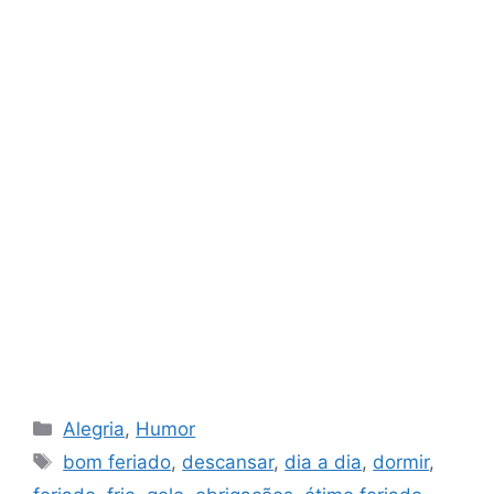
Categorias
Alegria
,
Humor
Tags
bom feriado
,
descansar
,
dia a dia
,
dormir
,