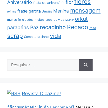
flores
Aniversário
flor
festa de aniversário
mensagem
Menina
frase
garota
Jesus
fofinho
orkut
muitas felicidades
muitos anos de vida
Mulher
Recado
recadinho
parabéns
Paz
rosa
scrap
vida
Semana
ursinho
Pesquisar
por:
Revista Dicazine!
วิธีการขอตัวอย่างสินค้า Lancome ฟรี
Melissa N.