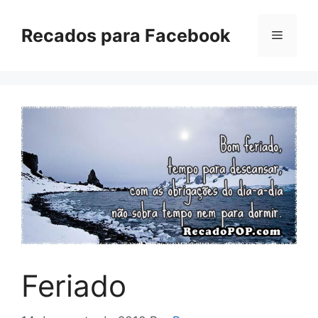
Pular
para
Recados para Facebook
Menu
o
conteúdo
Feriado