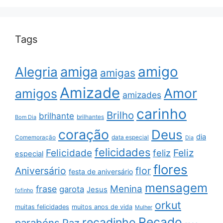
Tags
amigo
amiga
Alegria
amigas
Amizade
Amor
amigos
amizades
carinho
Brilho
brilhante
brilhantes
Bom Dia
coração
Deus
dia
data especial
Comemoração
Dia
felicidades
Feliz
Felicidade
feliz
especial
flores
Aniversário
flor
festa de aniversário
mensagem
Menina
frase
garota
Jesus
fofinho
orkut
muitas felicidades
muitos anos de vida
Mulher
Recado
recadinho
parabéns
Paz