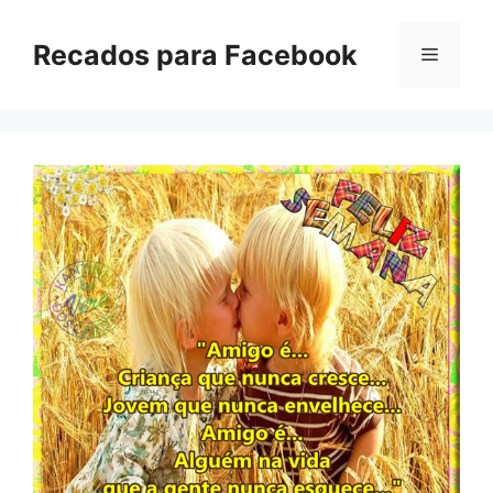
Pular
para
Recados para Facebook
Menu
o
conteúdo