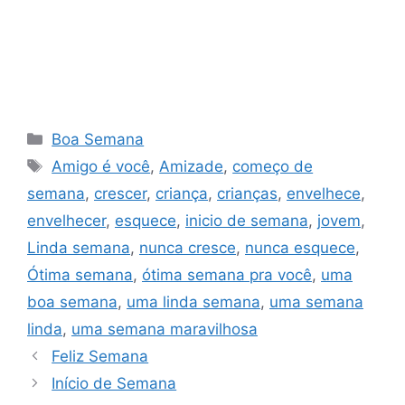
Categorias
Boa Semana
Tags
Amigo é você
,
Amizade
,
começo de
semana
,
crescer
,
criança
,
crianças
,
envelhece
,
envelhecer
,
esquece
,
inicio de semana
,
jovem
,
Linda semana
,
nunca cresce
,
nunca esquece
,
Ótima semana
,
ótima semana pra você
,
uma
boa semana
,
uma linda semana
,
uma semana
linda
,
uma semana maravilhosa
Feliz Semana
Início de Semana