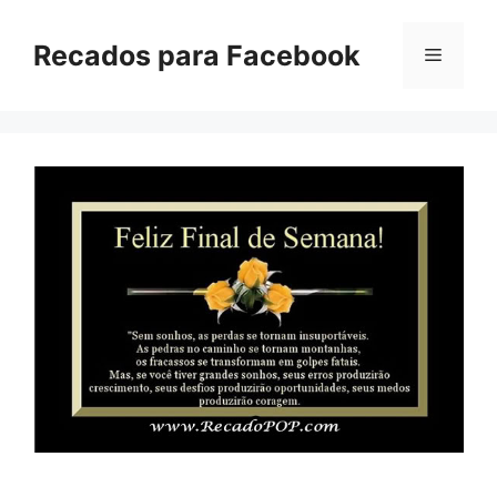
Pular
para
Recados para Facebook
Menu
o
conteúdo