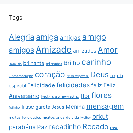
Tags
amigo
amiga
Alegria
amigas
Amizade
Amor
amigos
amizades
carinho
Brilho
brilhante
brilhantes
Bom Dia
coração
Deus
dia
data especial
Comemoração
Dia
felicidades
Feliz
Felicidade
feliz
especial
flores
Aniversário
flor
festa de aniversário
mensagem
Menina
frase
garota
Jesus
fofinho
orkut
muitas felicidades
muitos anos de vida
Mulher
Recado
recadinho
parabéns
Paz
rosa