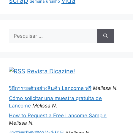
scrap
vida
Semana
ursinho
Pesquisar
por:
Revista Dicazine!
วิธีการขอตัวอย่างสินค้า Lancome ฟรี
Melissa N.
Cómo solicitar una muestra gratuita de
Lancome
Melissa N.
How to Request a Free Lancome Sample
Melissa N.
如何请求免费的兰蔻样品
Melissa N.