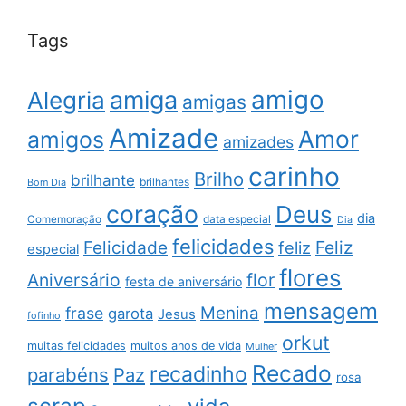
Tags
amigo
amiga
Alegria
amigas
Amizade
Amor
amigos
amizades
carinho
Brilho
brilhante
brilhantes
Bom Dia
coração
Deus
dia
data especial
Comemoração
Dia
felicidades
Feliz
Felicidade
feliz
especial
flores
Aniversário
flor
festa de aniversário
mensagem
Menina
frase
garota
Jesus
fofinho
orkut
muitas felicidades
muitos anos de vida
Mulher
Recado
recadinho
parabéns
Paz
rosa