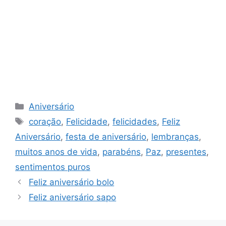
Categorias
Aniversário
Tags
coração
,
Felicidade
,
felicidades
,
Feliz
Aniversário
,
festa de aniversário
,
lembranças
,
muitos anos de vida
,
parabéns
,
Paz
,
presentes
,
sentimentos puros
Feliz aniversário bolo
Feliz aniversário sapo