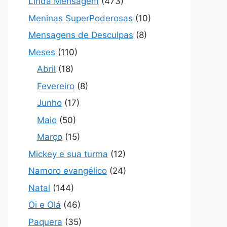
Linda Mensagem
(473)
Meninas SuperPoderosas
(10)
Mensagens de Desculpas
(8)
Meses
(110)
Abril
(18)
Fevereiro
(8)
Junho
(17)
Maio
(50)
Março
(15)
Mickey e sua turma
(12)
Namoro evangélico
(24)
Natal
(144)
Oi e Olá
(46)
Paquera
(35)