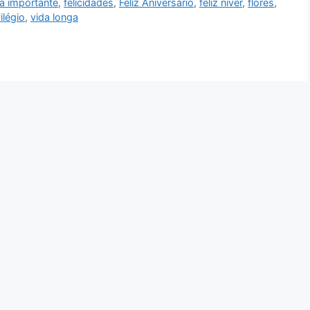
ia importante
,
felicidades
,
Feliz Aniversário
,
feliz niver
,
flores
,
ilégio
,
vida longa