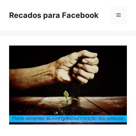
Pular
para
Recados para Facebook
Menu
o
conteúdo