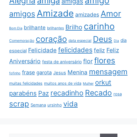
amigo
amiga
Alegria
amigas
Amizade
Amor
amigos
amizades
carinho
Brilho
brilhante
brilhantes
Bom Dia
coração
Deus
dia
data especial
Comemoração
Dia
felicidades
Feliz
Felicidade
feliz
especial
flores
Aniversário
flor
festa de aniversário
mensagem
Menina
frase
garota
Jesus
fofinho
orkut
muitas felicidades
muitos anos de vida
Mulher
Recado
recadinho
parabéns
Paz
rosa
scrap
vida
Semana
ursinho