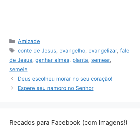
Categorias
Amizade
Tags
conte de Jesus
,
evangelho
,
evangelizar
,
fale
de Jesus
,
ganhar almas
,
planta
,
semear
,
semeie
Deus escolheu morar no seu coração!
Espere seu namoro no Senhor
Recados para Facebook (com Imagens!)