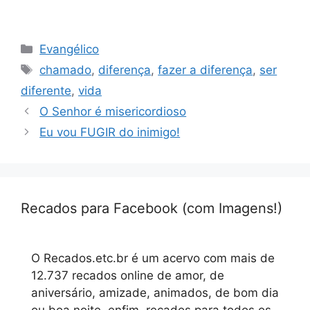
Categorias
Evangélico
Tags
chamado
,
diferença
,
fazer a diferença
,
ser
diferente
,
vida
O Senhor é misericordioso
Eu vou FUGIR do inimigo!
Recados para Facebook (com Imagens!)
O Recados.etc.br é um acervo com mais de
12.737 recados online de amor, de
aniversário, amizade, animados, de bom dia
ou boa noite, enfim, recados para todos os