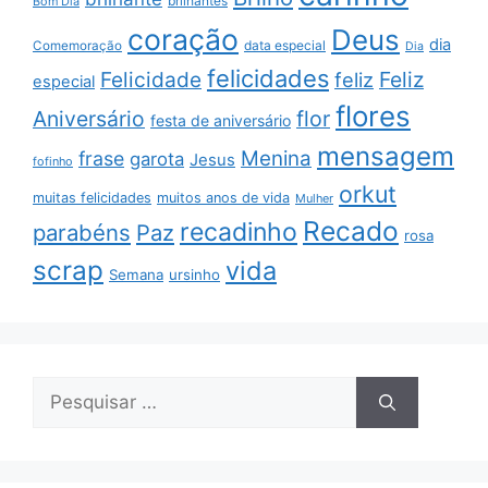
brilhantes
Bom Dia
coração
Deus
dia
data especial
Comemoração
Dia
felicidades
Feliz
Felicidade
feliz
especial
flores
Aniversário
flor
festa de aniversário
mensagem
Menina
frase
garota
Jesus
fofinho
orkut
muitas felicidades
muitos anos de vida
Mulher
Recado
recadinho
parabéns
Paz
rosa
scrap
vida
Semana
ursinho
Pesquisar
por: