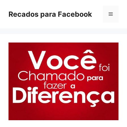
Pular
para
Recados para Facebook
Menu
o
conteúdo