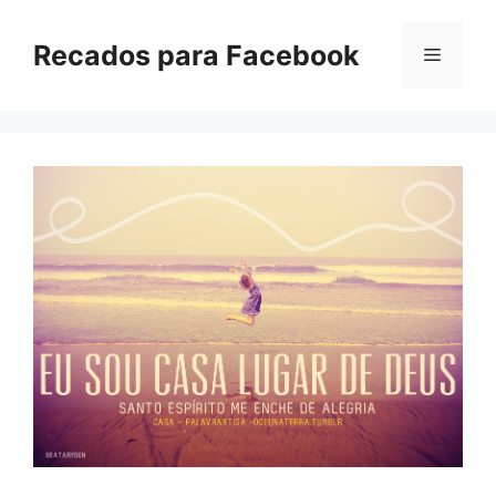
Pular
para
Recados para Facebook
Menu
o
conteúdo