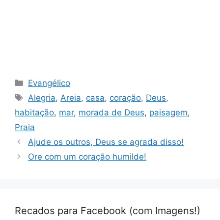
Categorias
Evangélico
Tags
Alegria
,
Areia
,
casa
,
coração
,
Deus
,
habitação
,
mar
,
morada de Deus
,
paisagem
,
Praia
Ajude os outros, Deus se agrada disso!
Ore com um coração humilde!
Recados para Facebook (com Imagens!)