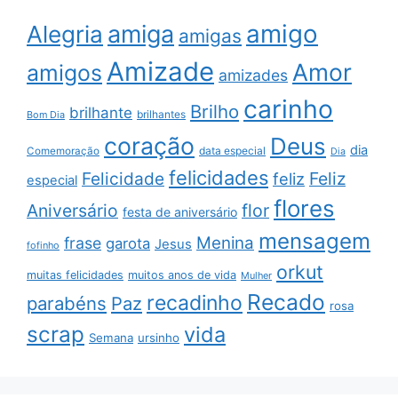
amigo
amiga
Alegria
amigas
Amizade
Amor
amigos
amizades
carinho
Brilho
brilhante
brilhantes
Bom Dia
coração
Deus
dia
data especial
Comemoração
Dia
felicidades
Feliz
Felicidade
feliz
especial
flores
Aniversário
flor
festa de aniversário
mensagem
Menina
frase
garota
Jesus
fofinho
orkut
muitas felicidades
muitos anos de vida
Mulher
Recado
recadinho
parabéns
Paz
rosa
scrap
vida
Semana
ursinho