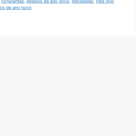
,
constantes
,
desejos de ano novo
,
felicidades
,
Feliz Ano
os de ano novo