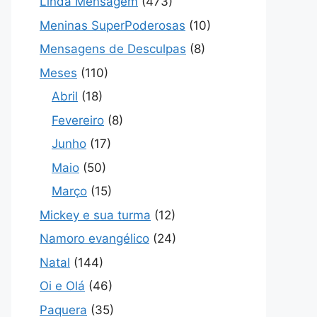
Linda Mensagem
(473)
Meninas SuperPoderosas
(10)
Mensagens de Desculpas
(8)
Meses
(110)
Abril
(18)
Fevereiro
(8)
Junho
(17)
Maio
(50)
Março
(15)
Mickey e sua turma
(12)
Namoro evangélico
(24)
Natal
(144)
Oi e Olá
(46)
Paquera
(35)