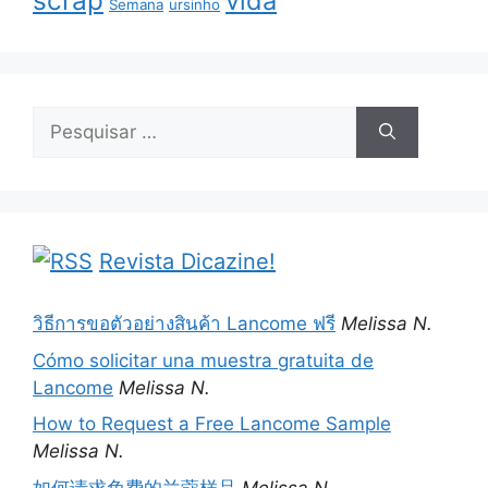
scrap
vida
Semana
ursinho
Pesquisar
por:
Revista Dicazine!
วิธีการขอตัวอย่างสินค้า Lancome ฟรี
Melissa N.
Cómo solicitar una muestra gratuita de
Lancome
Melissa N.
How to Request a Free Lancome Sample
Melissa N.
如何请求免费的兰蔻样品
Melissa N.