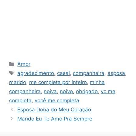
Categorias
Amor
Tags
agradecimento
,
casal
,
companheira
,
esposa
,
marido
,
me completa por inteiro
,
minha
companheira
,
noiva
,
noivo
,
obrigado
,
vc me
completa
,
você me completa
Esposa Dona do Meu Coração
Marido Eu Te Amo Pra Sempre