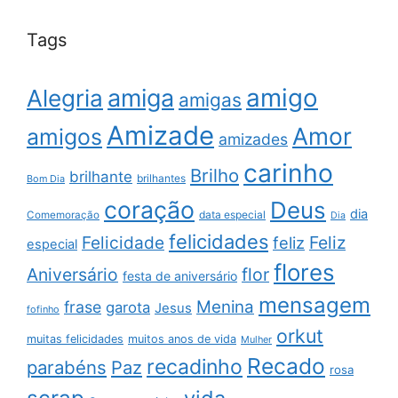
Tags
amigo
amiga
Alegria
amigas
Amizade
Amor
amigos
amizades
carinho
Brilho
brilhante
brilhantes
Bom Dia
coração
Deus
dia
data especial
Comemoração
Dia
felicidades
Feliz
Felicidade
feliz
especial
flores
Aniversário
flor
festa de aniversário
mensagem
Menina
frase
garota
Jesus
fofinho
orkut
muitas felicidades
muitos anos de vida
Mulher
Recado
recadinho
parabéns
Paz
rosa