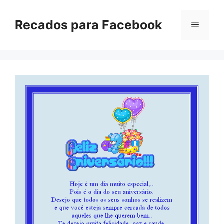
Pular
para
Recados para Facebook
Menu
o
conteúdo