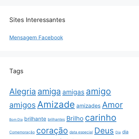
Sites Interessantes
Mensagem Facebook
Tags
amigo
amiga
Alegria
amigas
Amizade
Amor
amigos
amizades
carinho
Brilho
brilhante
brilhantes
Bom Dia
coração
Deus
dia
data especial
Comemoração
Dia