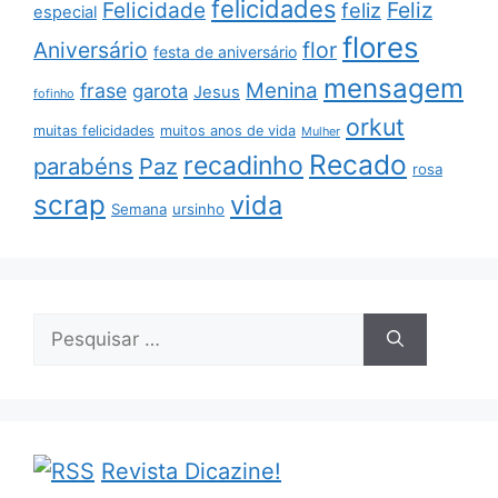
felicidades
Feliz
Felicidade
feliz
especial
flores
Aniversário
flor
festa de aniversário
mensagem
Menina
frase
garota
Jesus
fofinho
orkut
muitas felicidades
muitos anos de vida
Mulher
Recado
recadinho
parabéns
Paz
rosa
scrap
vida
Semana
ursinho
Pesquisar
por:
Revista Dicazine!