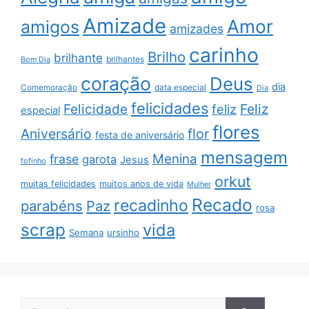
Amizade
Amor
amigos
amizades
carinho
Brilho
brilhante
brilhantes
Bom Dia
coração
Deus
dia
data especial
Comemoração
Dia
felicidades
Feliz
Felicidade
feliz
especial
flores
Aniversário
flor
festa de aniversário
mensagem
Menina
frase
garota
Jesus
fofinho
orkut
muitas felicidades
muitos anos de vida
Mulher
Recado
recadinho
parabéns
Paz
rosa
scrap
vida
Semana
ursinho
Pesquisar