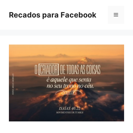
Pular
para
Recados para Facebook
Menu
o
conteúdo