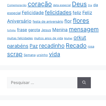
coração
Deus
dia
data especial
Comemoração
Dia
felicidades
Feliz
Felicidade
feliz
especial
flores
Aniversário
flor
festa de aniversário
mensagem
Menina
frase
garota
Jesus
fofinho
orkut
muitas felicidades
muitos anos de vida
Mulher
Recado
recadinho
parabéns
Paz
rosa
scrap
vida
Semana
ursinho
Pesquisar
por: