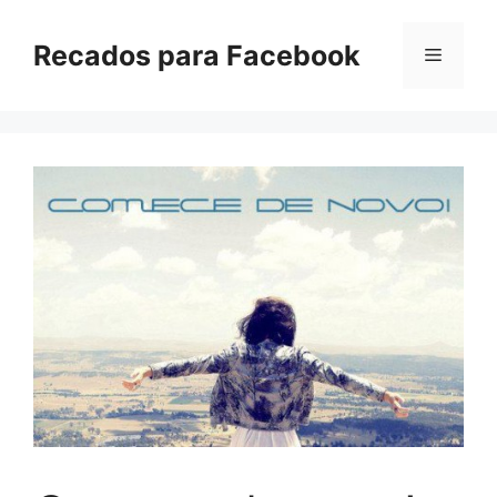
Pular
para
Recados para Facebook
Menu
o
conteúdo