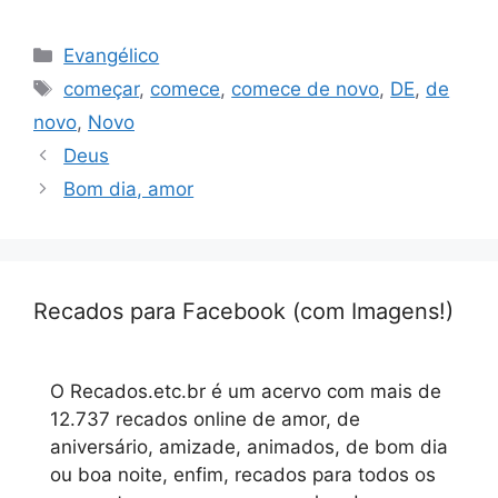
Categorias
Evangélico
Tags
começar
,
comece
,
comece de novo
,
DE
,
de
novo
,
Novo
Deus
Bom dia, amor
Recados para Facebook (com Imagens!)
O Recados.etc.br é um acervo com mais de
12.737 recados online de amor, de
aniversário, amizade, animados, de bom dia
ou boa noite, enfim, recados para todos os