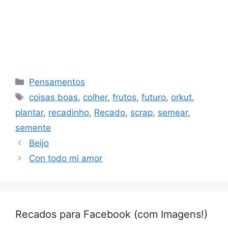
Categorias
Pensamentos
Tags
coisas boas
,
colher
,
frutos
,
futuro
,
orkut
,
plantar
,
recadinho
,
Recado
,
scrap
,
semear
,
semente
Beijo
Con todo mi amor
Recados para Facebook (com Imagens!)