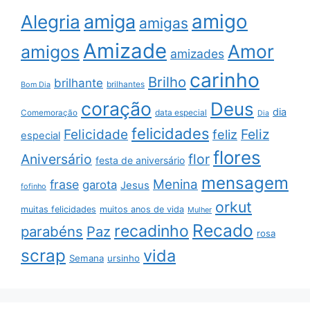
amigo
amiga
Alegria
amigas
Amizade
Amor
amigos
amizades
carinho
Brilho
brilhante
brilhantes
Bom Dia
coração
Deus
dia
data especial
Comemoração
Dia
felicidades
Feliz
Felicidade
feliz
especial
flores
Aniversário
flor
festa de aniversário
mensagem
Menina
frase
garota
Jesus
fofinho
orkut
muitas felicidades
muitos anos de vida
Mulher
Recado
recadinho
parabéns
Paz
rosa
scrap
vida
Semana
ursinho