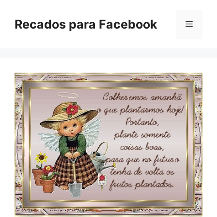
Pular
para
Recados para Facebook
Menu
o
conteúdo