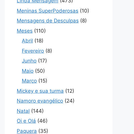
Linda Mensagem
(473)
Meninas SuperPoderosas
(10)
Mensagens de Desculpas
(8)
Meses
(110)
Abril
(18)
Fevereiro
(8)
Junho
(17)
Maio
(50)
Março
(15)
Mickey e sua turma
(12)
Namoro evangélico
(24)
Natal
(144)
Oi e Olá
(46)
Paquera
(35)