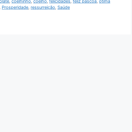
late
,
coelhinho
,
coelho
,
felicidades
,
feliz páscoa
,
ótima
,
Prosperidade
,
ressurreição
,
Saúde