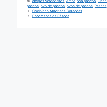
Tags
amigos verdadeiros
,
Amor
,
boa páscoa
,
Choco
páscoa
,
ovo de páscoa
,
ovos de páscoa
,
Páscoa
Coelhinho Amor aos Corações
Encomenda de Páscoa