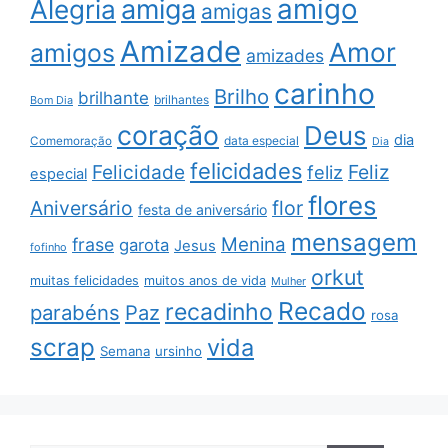
amigo
amiga
Alegria
amigas
Amizade
Amor
amigos
amizades
carinho
Brilho
brilhante
brilhantes
Bom Dia
coração
Deus
dia
data especial
Comemoração
Dia
felicidades
Feliz
Felicidade
feliz
especial
flores
Aniversário
flor
festa de aniversário
mensagem
Menina
frase
garota
Jesus
fofinho
orkut
muitas felicidades
muitos anos de vida
Mulher
Recado
recadinho
parabéns
Paz
rosa
scrap
vida
Semana
ursinho