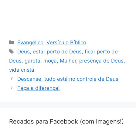
Categorias
Evangélico
,
Versículo Bíblico
Tags
Deus
,
estar perto de Deus
,
ficar perto de
Deus
,
garota
,
moça
,
Mulher
,
presença de Deus
,
vida cristã
Descanse, tudo está no controle de Deus
Faça a diferença!
Recados para Facebook (com Imagens!)