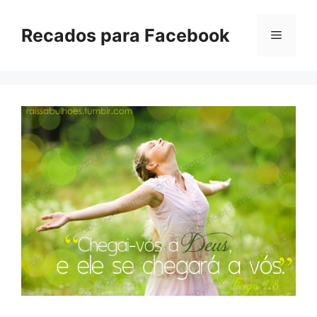
Pular
para
Recados para Facebook
Menu
o
conteúdo