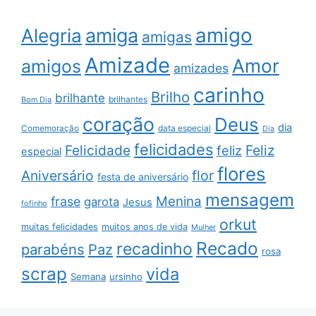
amigo
amiga
Alegria
amigas
Amizade
Amor
amigos
amizades
carinho
Brilho
brilhante
brilhantes
Bom Dia
coração
Deus
dia
data especial
Comemoração
Dia
felicidades
Feliz
Felicidade
feliz
especial
flores
Aniversário
flor
festa de aniversário
mensagem
Menina
frase
garota
Jesus
fofinho
orkut
muitas felicidades
muitos anos de vida
Mulher
Recado
recadinho
parabéns
Paz
rosa
scrap
vida
Semana
ursinho