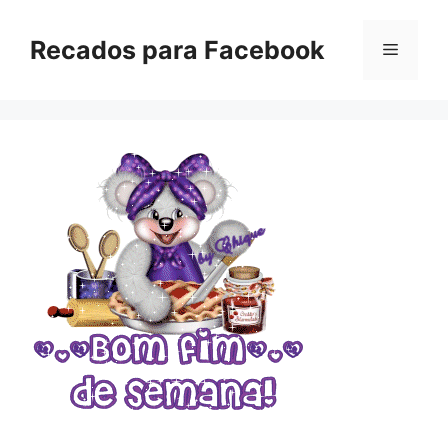
Pular
para
Recados para Facebook
Menu
o
conteúdo