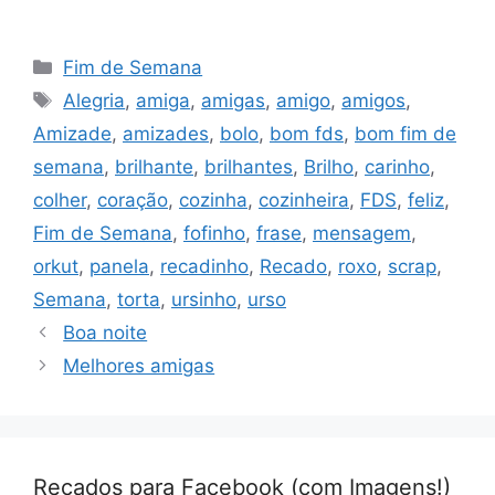
Categorias
Fim de Semana
Tags
Alegria
,
amiga
,
amigas
,
amigo
,
amigos
,
Amizade
,
amizades
,
bolo
,
bom fds
,
bom fim de
semana
,
brilhante
,
brilhantes
,
Brilho
,
carinho
,
colher
,
coração
,
cozinha
,
cozinheira
,
FDS
,
feliz
,
Fim de Semana
,
fofinho
,
frase
,
mensagem
,
orkut
,
panela
,
recadinho
,
Recado
,
roxo
,
scrap
,
Semana
,
torta
,
ursinho
,
urso
Boa noite
Melhores amigas
Recados para Facebook (com Imagens!)