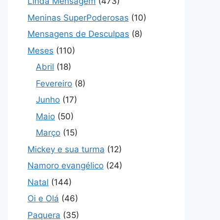
Linda Mensagem
(473)
Meninas SuperPoderosas
(10)
Mensagens de Desculpas
(8)
Meses
(110)
Abril
(18)
Fevereiro
(8)
Junho
(17)
Maio
(50)
Março
(15)
Mickey e sua turma
(12)
Namoro evangélico
(24)
Natal
(144)
Oi e Olá
(46)
Paquera
(35)