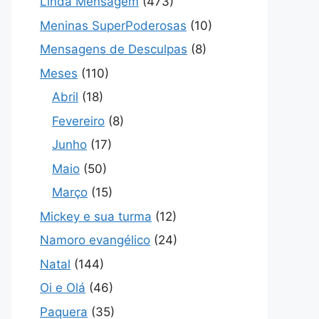
Linda Mensagem
(473)
Meninas SuperPoderosas
(10)
Mensagens de Desculpas
(8)
Meses
(110)
Abril
(18)
Fevereiro
(8)
Junho
(17)
Maio
(50)
Março
(15)
Mickey e sua turma
(12)
Namoro evangélico
(24)
Natal
(144)
Oi e Olá
(46)
Paquera
(35)