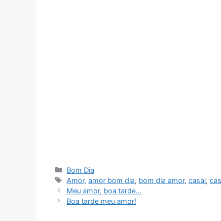
Categorias
Bom Dia
Tags
Amor
,
amor bom dia
,
bom dia amor
,
casal
,
cas
Meu amor, boa tarde…
Boa tarde meu amor!