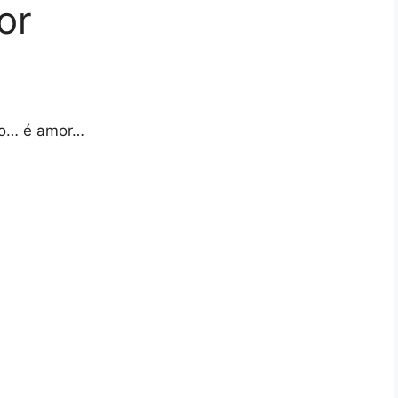
or
do… é amor…