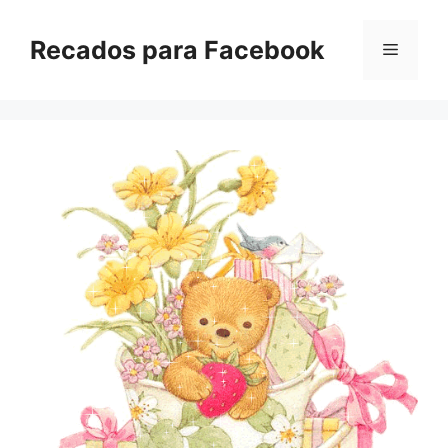
Pular
para
Recados para Facebook
Menu
o
conteúdo