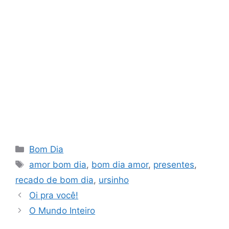
Categorias
Bom Dia
Tags
amor bom dia
,
bom dia amor
,
presentes
,
recado de bom dia
,
ursinho
Oi pra você!
O Mundo Inteiro