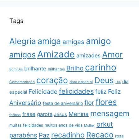
Tags
amigo
amiga
Alegria
amigas
Amizade
Amor
amigos
amizades
carinho
Brilho
brilhante
brilhantes
Bom Dia
coração
Deus
dia
data especial
Comemoração
Dia
felicidades
Feliz
Felicidade
feliz
especial
flores
Aniversário
flor
festa de aniversário
mensagem
Menina
frase
garota
Jesus
fofinho
orkut
muitas felicidades
muitos anos de vida
Mulher
Recado
recadinho
parabéns
Paz
rosa