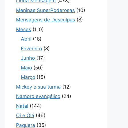
Linda Mensagem
(473)
Meninas SuperPoderosas
(10)
Mensagens de Desculpas
(8)
Meses
(110)
Abril
(18)
Fevereiro
(8)
Junho
(17)
Maio
(50)
Março
(15)
Mickey e sua turma
(12)
Namoro evangélico
(24)
Natal
(144)
Oi e Olá
(46)
Paquera
(35)