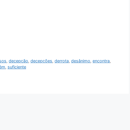
sos
,
decepção
,
decepções
,
derrota
,
desânimo
,
encontra
,
uém
,
suficiente