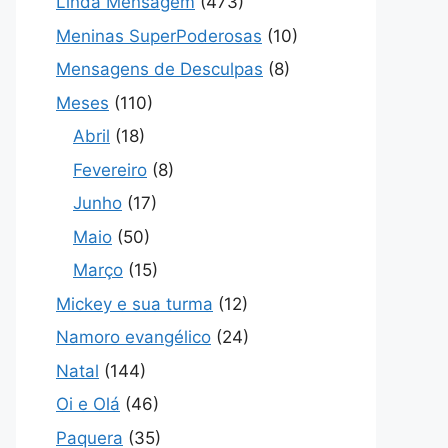
Linda Mensagem
(473)
Meninas SuperPoderosas
(10)
Mensagens de Desculpas
(8)
Meses
(110)
Abril
(18)
Fevereiro
(8)
Junho
(17)
Maio
(50)
Março
(15)
Mickey e sua turma
(12)
Namoro evangélico
(24)
Natal
(144)
Oi e Olá
(46)
Paquera
(35)